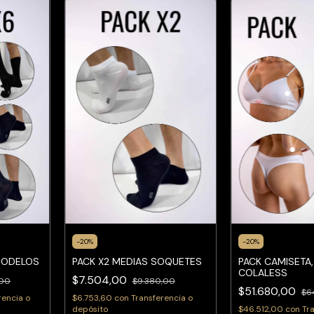
-
20
%
-
20
%
 MODELOS
PACK X2 MEDIAS SOQUETES
PACK CAMISETA,
COLALESS
$7.504,00
,00
$9.380,00
$51.680,00
$6
rencia o
$6.753,60
con
Transferencia o
depósito
$46.512,00
con
Tr