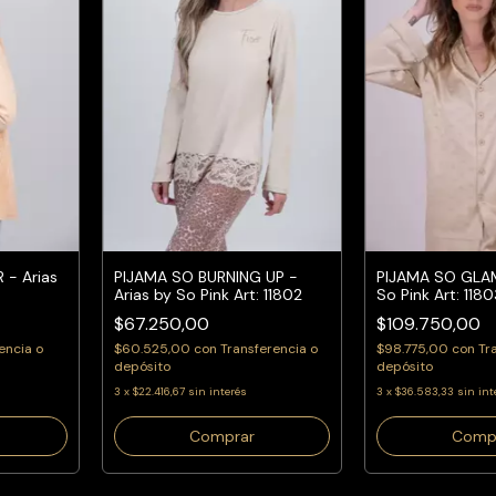
- Arias
PIJAMA SO BURNING UP -
PIJAMA SO GLAM
Arias by So Pink Art: 11802
So Pink Art: 1180
$67.250,00
$109.750,00
encia o
$60.525,00
con
Transferencia o
$98.775,00
con
Tr
depósito
depósito
3
x
$22.416,67
sin interés
3
x
$36.583,33
sin int
Comprar
Comp