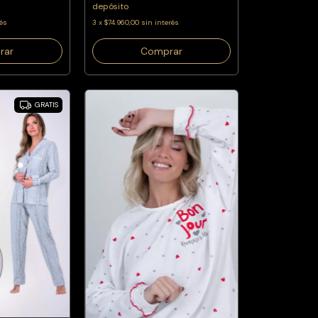
depósito
rés
3
x
$74.960,00
sin interés
rar
Comprar
GRATIS