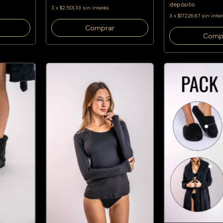
depósito
3
x
$2.501,33
sin interés
3
x
$17.226,67
sin inte
Comprar
Comp