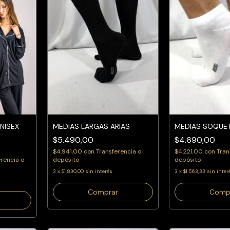
NISEX
MEDIAS LARGAS ARIAS
MEDIAS SOQUE
$5.490,00
$4.690,00
$4.941,00
con
Transferencia o
$4.221,00
con
Tran
erencia o
depósito
depósito
3
x
$1.830,00
sin interés
3
x
$1.563,33
sin inter
Comprar
Comp