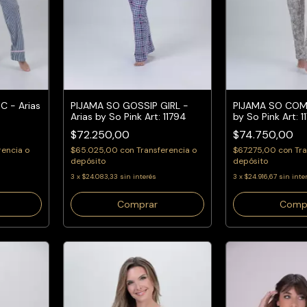
 - Arias
PIJAMA SO GOSSIP GIRL -
PIJAMA SO COMF
Arias by So Pink Art: 11794
by So Pink Art: 1
$72.250,00
$74.750,00
rencia o
$65.025,00
con
Transferencia o
$67.275,00
con
Tra
depósito
depósito
3
x
$24.083,33
sin interés
3
x
$24.916,67
sin inte
Comprar
Comp