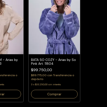
 - Arias by
BATA SO COZY - Arias by So
3
Pink Art: 11804
$99.750,00
ansferencia o
$89.775,00
con
Transferencia o
depósito
erés
3
x
$33.250,00
sin interés
rar
Comprar