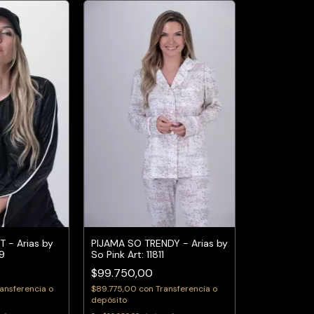
 - Arias by
PIJAMA SO TRENDY - Arias by
09
So Pink Art: 11811
$99.750,00
ansferencia o
$89.775,00
con
Transferencia o
depósito