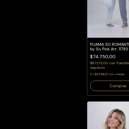
PIJAMA SO ROMANTIC
by So Pink Art: 11793
$74.750,00
$67.275,00
con
Transfe
depósito
3
x
$24.916,67
sin interés
Comprar