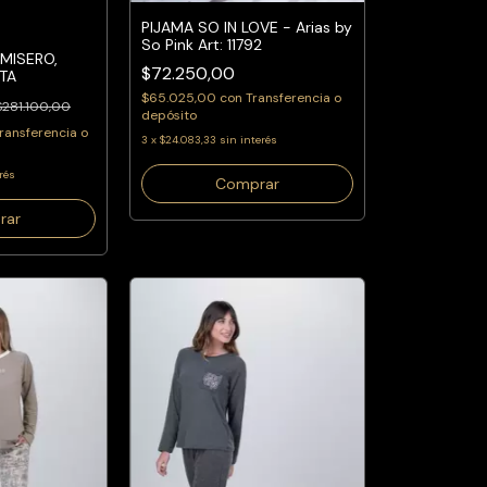
PIJAMA SO IN LOVE - Arias by
So Pink Art: 11792
MISERO,
$72.250,00
TA
$65.025,00
con
Transferencia o
$281.100,00
depósito
ransferencia o
3
x
$24.083,33
sin interés
rés
Comprar
rar