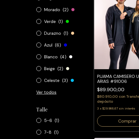
Morado
(2)
Verde
(1)
Durazno
(1)
Azul
(6)
Blanco
(4)
Beige
(2)
PIJAMA CAMISERO U
Celeste
(3)
ARIAS #91006
$89.900,00
Ver todos
$80.910,00
con
Transf
depósito
Talle
3
x
$29.966,67
sin interés
5-6
(1)
Comprar
7-8
(1)