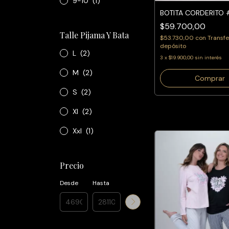
9-10
(1)
BOTITA CORDERITO
$59.700,00
Talle Pijama Y Bata
$53.730,00
con
Transfe
depósito
L
(2)
3
x
$19.900,00
sin interés
M
(2)
Comprar
S
(2)
Xl
(2)
Xxl
(1)
Precio
Desde
Hasta