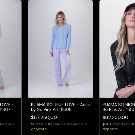
LOVE -
PIJAMA SO TRUE LOVE - Arias
PIJAMA SO NIGHT
 11807
by So Pink Art: 11808
So Pink Art: 118
$67.250,00
$62.250,00
rencia o
$60.525,00
con
Transferencia o
$56.025,00
con
Tr
depósito
depósito