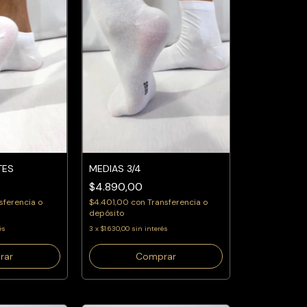
TES
MEDIAS 3/4
$4.890,00
sferencia o
$4.401,00
con
Transferencia o
depósito
és
3
x
$1.630,00
sin interés
rar
Comprar