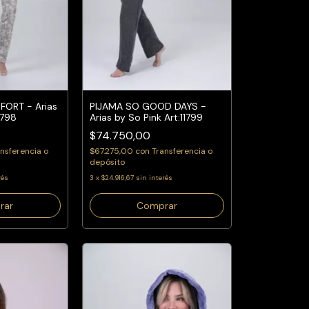
ORT - Arias
PIJAMA SO GOOD DAYS -
1798
Arias by So Pink Art:11799
$74.750,00
nsferencia o
$67.275,00
con
Transferencia o
depósito
rés
3
x
$24.916,67
sin interés
rar
Comprar