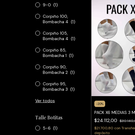
9-0
(1)
Corpiño 100,
Bombacha 4
(1)
Corpiño 105,
Bombacha 4
(1)
Corpiño 85,
Bombacha 1
(1)
Corpiño 90,
Bombacha 2
(1)
Corpiño 95,
Bombacha 3
(1)
Ver todos
-
20
%
PACK X6 MEDIAS 3
Talle Botitas
$24.112,00
$30.140
5-6
(1)
$21.700,80
con
Transfe
depósito