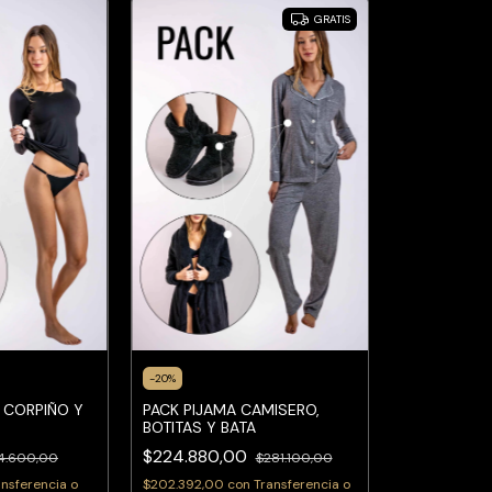
GRATIS
-
20
%
 CORPIÑO Y
PACK PIJAMA CAMISERO,
BOTITAS Y BATA
$224.880,00
4.600,00
$281.100,00
ansferencia o
$202.392,00
con
Transferencia o