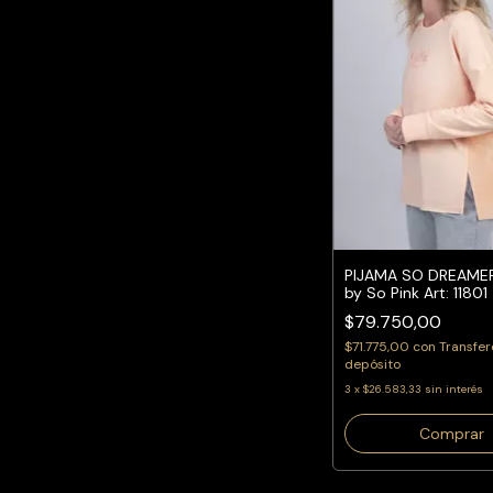
PIJAMA SO DREAMER 
by So Pink Art: 11801
$79.750,00
$71.775,00
con
Transfer
depósito
3
x
$26.583,33
sin interés
Comprar