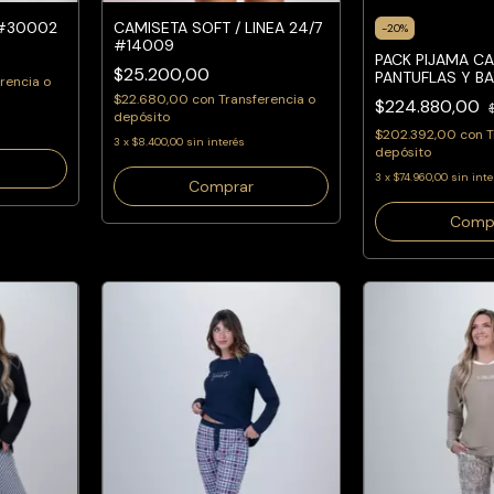
 #30002
CAMISETA SOFT / LINEA 24/7
-
20
%
#14009
PACK PIJAMA CA
$25.200,00
PANTUFLAS Y BA
rencia o
$22.680,00
con
Transferencia o
$224.880,00
depósito
$202.392,00
con
T
3
x
$8.400,00
sin interés
depósito
3
x
$74.960,00
sin inte
Comprar
Comp