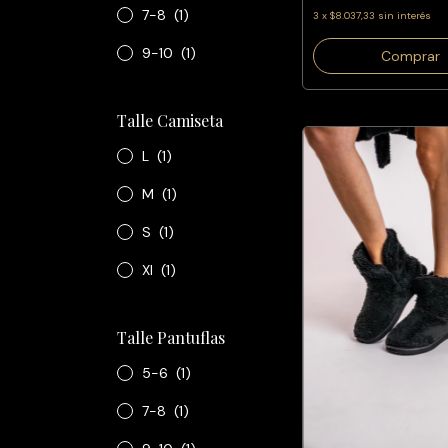
7-8
(1)
3
x
$8.037,33
sin interés
9-10
(1)
Comprar
Talle Camiseta
L
(1)
M
(1)
S
(1)
Xl
(1)
Talle Pantuflas
5-6
(1)
7-8
(1)