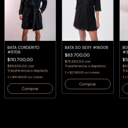
BATA CORDERITO
BO
BATA SO SEXY #18008
#11708
#3
$83.700,00
$110.700,00
$5
$75.330,00
con
$99.630,00
con
$5
Transferencia o depósito
Transferencia o depósito
Tra
3
x
$27.900,00
sin interés
3
x
$36.900,00
sin interés
3
x
Comprar
Comprar