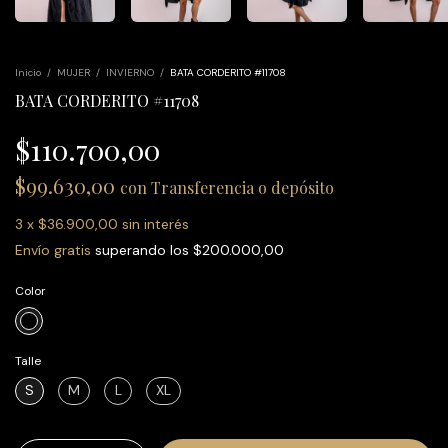
Inicio
/
MUJER
/
INVIERNO
/
BATA CORDERITO #11708
BATA CORDERITO #11708
$110.700,00
$99.630,00
con
Transferencia o depósito
3
x
$36.900,00
sin interés
Envío gratis
superando los
$200.000,00
Color
Talle
S
M
L
XL