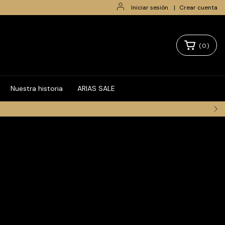
Iniciar sesión
|
Crear cuenta
(
0
)
Nuestra historia
ARIAS SALE