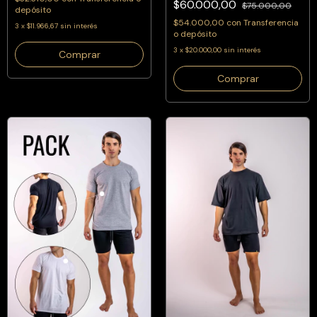
$60.000,00
$75.000,00
depósito
$54.000,00
con
Transferencia
3
x
$11.966,67
sin interés
o depósito
3
x
$20.000,00
sin interés
Comprar
Comprar