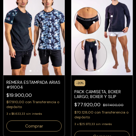
REMERA ESTAMPADA ARIAS
-
20
%
#91004
PACK CAMISETA, BOXER
$19.900,00
LARGO, BOXER Y SLIP
$17.910,00
con
Transferencia o
$77.920,00
$97.400,00
depósito
$70.128,00
con
Transferencia o
3
x
$6.633,33
sin interés
depósito
3
x
$25.973,33
sin interés
Comprar