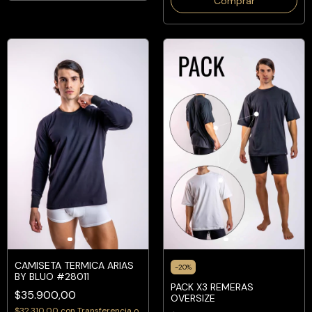
Comprar
CAMISETA TERMICA ARIAS
-
20
%
BY BLUO #28011
PACK X3 REMERAS
$35.900,00
OVERSIZE
$32.310,00
con
Transferencia o