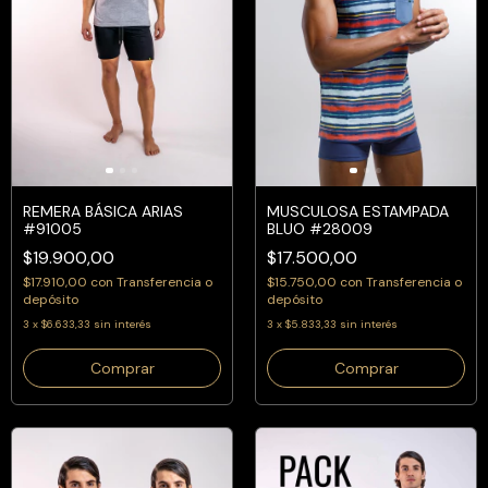
REMERA BÁSICA ARIAS
MUSCULOSA ESTAMPADA
#91005
BLUO #28009
$19.900,00
$17.500,00
$17.910,00
con
Transferencia o
$15.750,00
con
Transferencia o
depósito
depósito
3
x
$6.633,33
sin interés
3
x
$5.833,33
sin interés
Comprar
Comprar