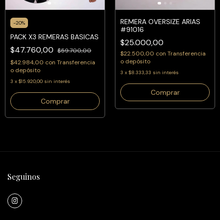
REMERA OVERSIZE ARIAS
-
20
%
#91016
PACK X3 REMERAS BASICAS
$25.000,00
$47.760,00
$59.700,00
$22.500,00
con
Transferencia
o depósito
$42.984,00
con
Transferencia
o depósito
3
x
$8.333,33
sin interés
3
x
$15.920,00
sin interés
Comprar
Comprar
Seguinos