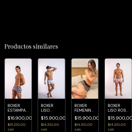
Productos similares
BOXER
BOXER
BOXER
BOXER
ESTAMPADO
LISO
FEMENINO
LISO ROSA
ARIAS
ARIAS
#92001
ARIAS
0
$16.900,00
$15.900,00
$15.900,00
$15.900,0
(surtidos
#93001
#93001
sin
$15.210,00
$14.310,00
$14.310,00
$14.310,00
elección)
con
con
con
con