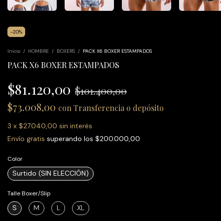
-
20
%
Inicio
/
HOMBRE
/
BOXERS
/
PACK X6 BOXER ESTAMPADOS
PACK X6 BOXER ESTAMPADOS
$81.120,00
$101.400,00
$73.008,00
con
Transferencia o depósito
3
x
$27.040,00
sin interés
Envío gratis
superando los
$200.000,00
Color
Surtido (SIN ELECCIÓN)
Talle Boxer/Slip
S
M
L
XL