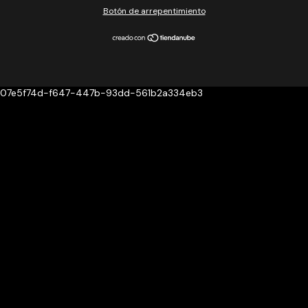
Botón de arrepentimiento
07e5f74d-f647-447b-93dd-561b2a334eb3