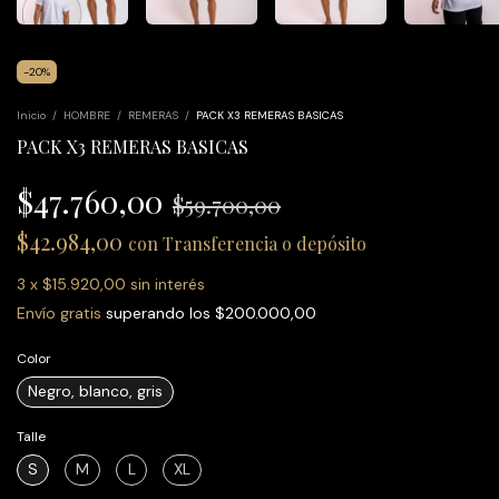
-
20
%
Inicio
/
HOMBRE
/
REMERAS
/
PACK X3 REMERAS BASICAS
PACK X3 REMERAS BASICAS
$47.760,00
$59.700,00
$42.984,00
con
Transferencia o depósito
3
x
$15.920,00
sin interés
Envío gratis
superando los
$200.000,00
Color
Negro, blanco, gris
Talle
S
M
L
XL